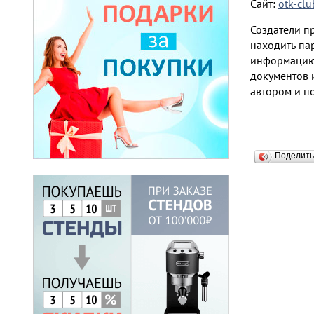
Сайт:
otk-clu
Создатели п
находить па
информацию 
документов 
автором и п
Поделит