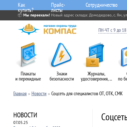
Как
Прайс-
Сотрудничество
купить?
листы
📦
Мы переехали!
Новый адрес склада: Домодедово, с. Ям, ул
ПН-ЧТ с 9 до 18 
Плакаты
Знаки
Журналы,
и перекидные
безопасности
удостоверения, ...
по б
Главная
Новости
Соцсеть для специалистов ОТ, ОТК, СМК
Соцсет
НОВОСТИ
07.05.25