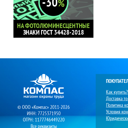
ПОКУПАТЕ
Как купить?
Доставка т
Политика к
© ООО «Компас» 2011-2026
Условия ко
ИНН: 7725371950
Юридическ
ОГРН: 1177746449220
Все реквизиты