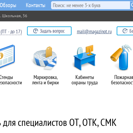
Обзоры
Контакты
. Школьная, 36
Задать вопрос
Б
(ПТ - до 17)
mail@magazinot.ru
Стенды
Маркировка,
Кабинеты
Пожарна
езопасности
лента и бирки
охраны труда
безопаснос
ь для специалистов ОТ, ОТК, СМК