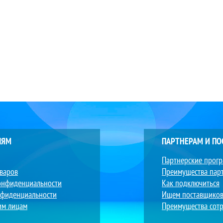
ЛЯМ
ПАРТНЕРАМ И П
Партнерские прог
оваров
Преимущества пар
онфиденциальности
Как подключиться
нфиденциальности
Ищем поставщико
им лицам
Преимущества сотр