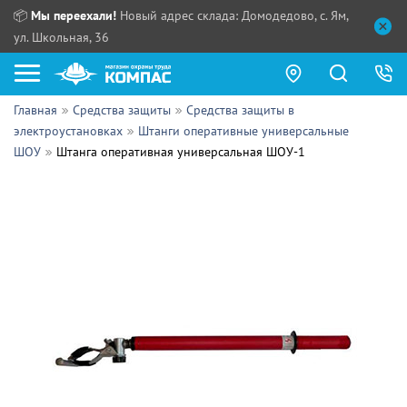
📦
Мы переехали!
Новый адрес склада: Домодедово, с. Ям,
ул. Школьная, 36
Главная
Средства защиты
Средства защиты в
Как купить?
электроустановках
Штанги оперативные универсальные
ШОУ
Штанга оперативная универсальная ШОУ-1
Прайс-листы
Сотрудничество
ПН - ЧТ:
ПТ:
Партнерам
СБ, ВС:
Выдача продукции:
Поставщикам
Обзоры
Контакты