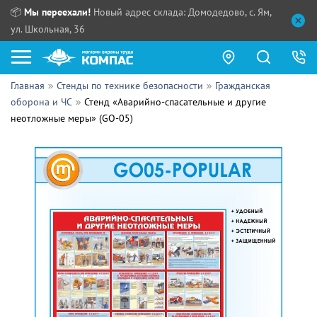
📦
Мы переехали!
Новый адрес склада: Домодедово, с. Ям,
ул. Школьная, 36
Главная
Стенды по технике безопасности
Гражданская
Как купить?
оборона и ЧС
Стенд «Аварийно-спасательные и другие
неотложные меры» (GO-05)
Прайс-листы
Сотрудничество
ПН - ЧТ:
ПТ:
Партнерам
СБ, ВС:
Выдача продукции:
Поставщикам
Обзоры
Контакты