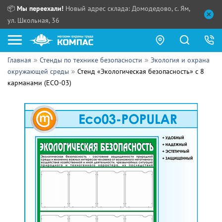
📦
Мы переехали!
Новый адрес склада: Домодедово, с. Ям,
ул. Школьная, 36
Главная
Стенды по технике безопасности
Экология и охрана
Как купить?
окружающей среды
Стенд «Экологическая безопасность» с 8
карманами (ECO-03)
Прайс-листы
Сотрудничество
ПН - ЧТ:
ПТ:
Партнерам
СБ, ВС:
Выдача продукции:
Поставщикам
Обзоры
Контакты