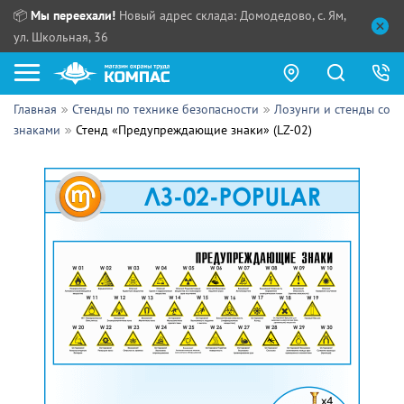
📦
Мы переехали!
Новый адрес склада: Домодедово, с. Ям,
ул. Школьная, 36
Главная
Стенды по технике безопасности
Лозунги и стенды со
Как купить?
знаками
Стенд «Предупреждающие знаки» (LZ-02)
Прайс-листы
Сотрудничество
ПН - ЧТ:
ПТ:
Партнерам
СБ, ВС:
Выдача продукции:
Поставщикам
Обзоры
Контакты