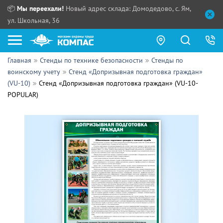
📦
Мы переехали!
Новый адрес склада: Домодедово, с. Ям,
ул. Школьная, 36
Главная
Стенды по технике безопасности
Стенды по
Как купить?
воинскому учету
Стенд «Допризывная подготовка граждан»
(VU-10)
Стенд «Допризывная подготовка граждан» (VU-10-
Прайс-листы
POPULAR)
Сотрудничество
ПН - ЧТ:
ПТ:
Партнерам
СБ, ВС:
Выдача продукции:
Поставщикам
Обзоры
Контакты