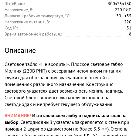
ШхГхВ, мм:
300х25х130
Напряжение, В:
220 РИП
Диапазон рабочих температур, °С:
-30...+55
Напряжение питания, В:
220
Код IP:
51
Время автономной работы, ч.:
8
Описание
Световое табло «Не входить!». Плоское световое табло
Молния (220В РИП) с резервным источником питания
служит для обозначения эвакуационных путей в
помещениях различного назначения. Конструкция
светового указателя дает возможность менять надпись.
Световой блок светового указателя выполнен на
светодиодах и не требует текущего обслуживания
ВНИМАНИЕ!
Изготавливаем любую надпись или знак на
выбор
. Светодиодный указатель закрепляется к стене при
помощи 2 шурупов (диаметром не более 3,5 мм). Степень
защиты оболочки оповещателя (код IP) - 51, средний срок