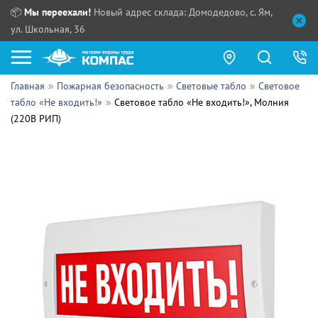
📦
Мы переехали!
Новый адрес склада: Домодедово, с. Ям,
ул. Школьная, 36
Главная
Пожарная безопасность
Световые табло
Световое
Как купить?
табло «Не входить!»
Световое табло «Не входить!», Молния
(220В РИП)
Прайс-листы
Сотрудничество
ПН - ЧТ:
ПТ:
Партнерам
СБ, ВС:
Выдача продукции:
Поставщикам
Обзоры
Контакты