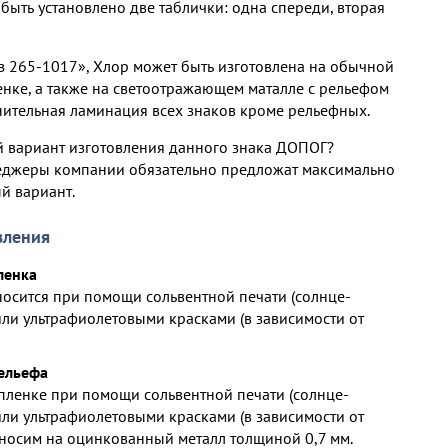
быть установлено две таблички: одна спереди, вторая
з 265-1017», Хлор может быть изготовлена на обычной
нке, а также на светоотражающем маталле с рельефом
нительная ламинация всех знаков кроме рельефных.
 вариант изготовления данного знака ДОПОГ?
неджеры компании обязательно предложат максимально
й вариант.
вления
ленка
осится при помощи сольвентной печати (солнце-
или ультрафиолетовыми красками (в зависимости от
рельефа
пленке при помощи сольвентной печати (солнце-
или ультрафиолетовыми красками (в зависимости от
аносим на оцинкованный металл толщиной 0,7 мм.