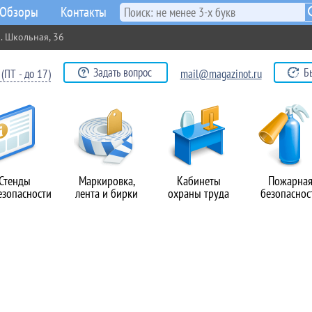
Обзоры
Контакты
. Школьная, 36
Задать вопрос
Б
(ПТ - до 17)
mail@magazinot.ru
Стенды
Маркировка,
Кабинеты
Пожарна
езопасности
лента и бирки
охраны труда
безопаснос