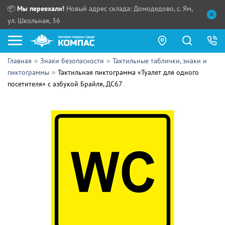
📦
Мы переехали!
Новый адрес склада: Домодедово, с. Ям,
ул. Школьная, 36
Главная
Знаки безопасности
Тактильные таблички, знаки и
Как купить?
пиктограммы
Тактильная пиктограмма «Туалет для одного
посетителя» с азбукой Брайля, ДС67
Прайс-листы
Сотрудничество
ПН - ЧТ:
ПТ:
Партнерам
СБ, ВС:
Выдача продукции:
Поставщикам
Обзоры
Контакты