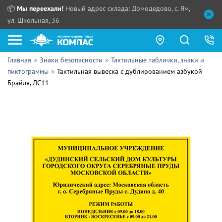
📦
Мы переехали!
Новый адрес склада: Домодедово, с. Ям,
ул. Школьная, 36
Главная
Знаки безопасности
Тактильные таблички, знаки и
Как купить?
пиктограммы
Тактильная вывеска с дублированием азбукой
Брайля, ДС11
Прайс-листы
Сотрудничество
ПН - ЧТ:
ПТ:
Партнерам
СБ, ВС:
Выдача продукции:
Поставщикам
Обзоры
Контакты