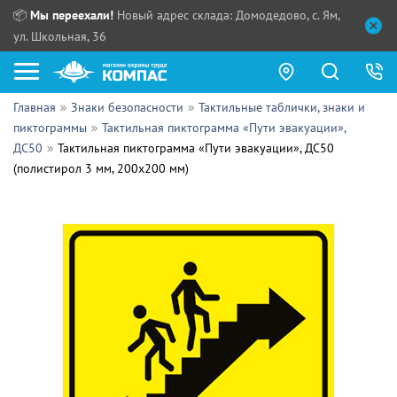
📦
Мы переехали!
Новый адрес склада: Домодедово, с. Ям,
ул. Школьная, 36
Главная
Знаки безопасности
Тактильные таблички, знаки и
Как купить?
пиктограммы
Тактильная пиктограмма «Пути эвакуации»,
ДС50
Тактильная пиктограмма «Пути эвакуации», ДС50
Прайс-листы
(полистирол 3 мм, 200х200 мм)
Сотрудничество
ПН - ЧТ:
ПТ:
Партнерам
СБ, ВС:
Выдача продукции:
Поставщикам
Обзоры
Контакты