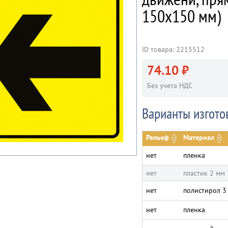
150х150 мм)
ID товара: 2215512
74.10 ₽
Без учета НДС
Варианты изгото
Рельеф
Материал
нет
пленка
нет
пластик 2 мм
нет
полистирол 3
нет
пленка