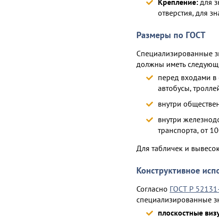
Крепление:
для з
отверстия, для з
Размеры по ГОСТ
Специализированные зн
должны иметь следующ
перед входами в 
автобусы, тролле
внутри обществен
внутри железнод
транспорта, от 10
Для табличек и вывесо
Конструктивное исп
Согласно
ГОСТ Р 52131
специализированные зн
плоскостные виз