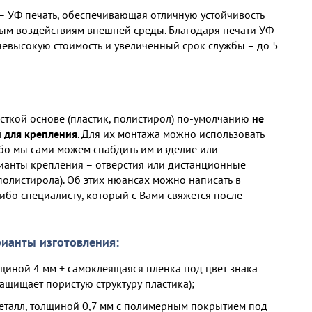
– УФ печать, обеспечивающая отличную устойчивость
ным воздействиям внешней среды. Благодаря печати УФ-
невысокую стоимость и увеличенный срок службы – до 5
есткой основе (пластик, полистирол) по-умолчанию
не
 для крепления
. Для их монтажа можно использовать
ибо мы сами можем снабдить им изделие или
ианты крепления – отверстия или дистанционные
полистирола). Об этих нюансах можно написать в
ибо специалисту, который с Вами свяжется после
ианты изготовления:
щиной 4 мм + самоклеящаяся пленка под цвет знака
ащищает пористую структуру пластика);
талл, толщиной 0,7 мм с полимерным покрытием под