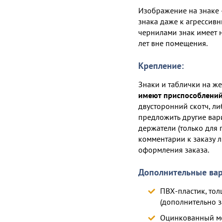
Изображение на знаке 
знака даже к агрессив
чернилами знак имеет 
лет вне помещения.
Крепление:
Знаки и таблички на ж
имеют приспособлений
двусторонний скотч, л
предложить другие вар
держатели (только для 
комментарии к заказу л
оформления заказа.
Дополнительные вар
ПВХ-пластик, тол
(дополнительно з
Оцинкованный ме