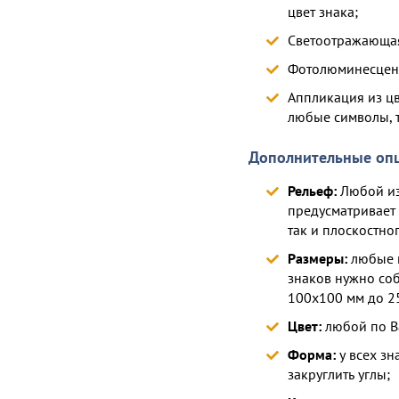
цвет знака;
Светоотражающая
Фотолюминесцент
Аппликация из ц
любые символы, 
Дополнительные оп
Рельеф:
Любой из
предусматривает 
так и плоскостног
Размеры:
любые п
знаков нужно соб
100х100 мм до 25
Цвет:
любой по В
Форма:
у всех зн
закруглить углы;