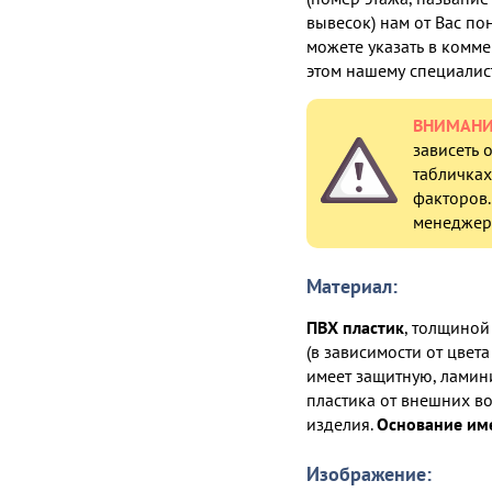
вывесок) нам от Вас п
можете указать в комме
этом нашему специалист
ВНИМАНИ
зависеть 
табличках
факторов.
менеджер 
Материал:
ПВХ пластик
, толщиной
(в зависимости от цвет
имеет защитную, лами
пластика от внешних во
изделия.
Основание им
Изображение: