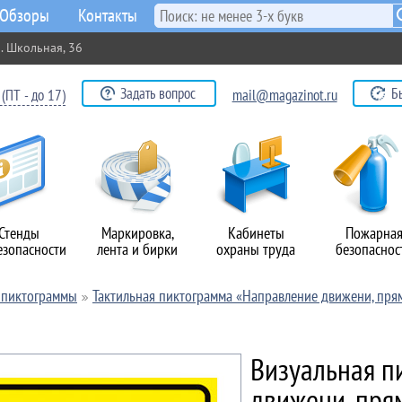
Обзоры
Контакты
. Школьная, 36
Задать вопрос
Б
(ПТ - до 17)
mail@magazinot.ru
Стенды
Маркировка,
Кабинеты
Пожарна
езопасности
лента и бирки
охраны труда
безопаснос
и пиктограммы
Тактильная пиктограмма «Направление движени, прям
Визуальная п
движени, прям