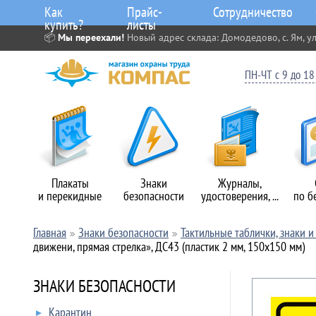
Как
Прайс-
Сотрудничество
купить?
листы
📦
Мы переехали!
Новый адрес склада: Домодедово, с. Ям, ул
ПН-ЧТ с 9 до 18 
Плакаты
Знаки
Журналы,
и перекидные
безопасности
удостоверения, ...
по б
Главная
Знаки безопасности
Тактильные таблички, знаки 
движени, прямая стрелка», ДС43 (пластик 2 мм, 150х150 мм)
ЗНАКИ БЕЗОПАСНОСТИ
Карантин