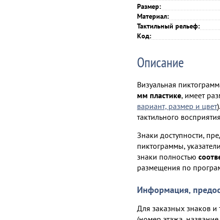
Размер:
Материал:
Тактильный рельеф:
Код:
Описание
Визуальная пиктограмм
мм пластике
, имеет ра
вариант, размер и цвет
тактильного восприяти
Знаки доступности, п
пиктограммы, указател
знаки полностью
соотв
размещения по прогр
Информация, предос
Для заказных знаков 
(номер этажа, названи