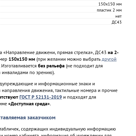
150х150 мм
пластик 2 мм
нет
ДС43
а «Направление движени, прямая стрелка», ДС43
на 2-
змер
150х150 мм
(при желании можно выбрать
другой
). Изготавливается
без рельефа
(не подходит для
я инвалидами по зрению).
редупреждающие и информационные знаки и
и направления движения, тактильные номера и прочие
етствуют
ГОСТ Р 52131-2019
и подходят для
амме
«Доступная среда»
.
тавляемая заказчиком
и табличек, содержащих индивидуальную информацию
е и номер кабинета, информация об учреждении для