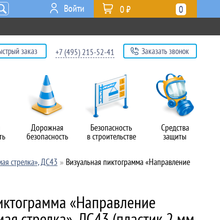
Войти
0 ₽
0
ыстрый заказ
Заказать звонок
+7 (495) 215-52-41
я
Дорожная
Безопасность
Средства
ть
безопасность
в строительстве
защиты
ая стрелка», ДС43
Визуальная пиктограмма «Направление
иктограмма «Направление
ая стрелка», ДС43 (пластик 2 мм,