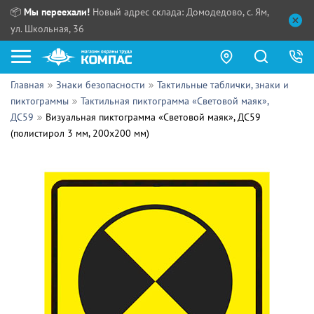
📦
Мы переехали!
Новый адрес склада: Домодедово, с. Ям,
ул. Школьная, 36
Главная
Знаки безопасности
Тактильные таблички, знаки и
Как купить?
пиктограммы
Тактильная пиктограмма «Световой маяк»,
ДС59
Визуальная пиктограмма «Световой маяк», ДС59
Прайс-листы
(полистирол 3 мм, 200х200 мм)
Сотрудничество
ПН - ЧТ:
ПТ:
Партнерам
СБ, ВС:
Выдача продукции:
Поставщикам
Обзоры
Контакты