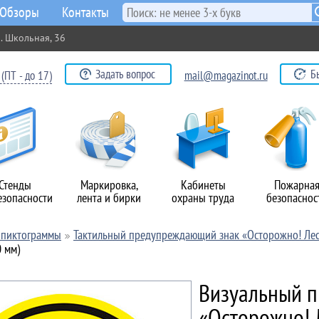
Обзоры
Контакты
. Школьная, 36
Задать вопрос
Б
(ПТ - до 17)
mail@magazinot.ru
Стенды
Маркировка,
Кабинеты
Пожарна
езопасности
лента и бирки
охраны труда
безопаснос
и пиктограммы
Тактильный предупреждающий знак «Осторожно! Лес
0 мм)
Визуальный 
«Осторожно! 