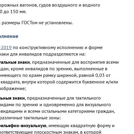
орожных вагонов, судов воздушного и водного
0 до 150 мм.
к размеры ГОСТом не установлены.
олнение
-2019
по конструктивному исполнению и форме
аки для инвалидов подразделяются на:
уальные знаки
, предназначенные для восприятия всеми
ждан, кроме инвалидов по зрению, выполненные в
 имеющего по краям рамку шириной, равной 0,03 от
квадрата, внутри которой содержится буквенное и/или
зображение;
льные знаки
, предназначенные для тактильного
лидами по зрению и одновременно для визуального
овидящими и всеми остальными категориями граждан,
различные тактильные зоны:
рельефно-визуальную
, имеющую квадратную форму и
оответствующие плоскостным знакам, в которой