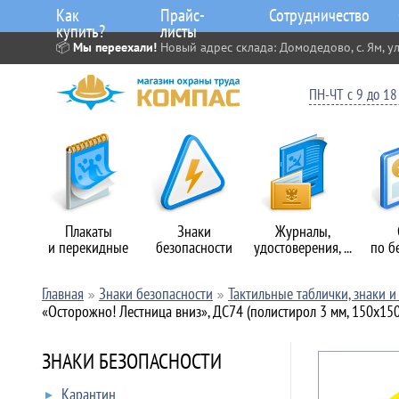
Как
Прайс-
Сотрудничество
купить?
листы
📦
Мы переехали!
Новый адрес склада: Домодедово, с. Ям, ул
ПН-ЧТ с 9 до 18 
Плакаты
Знаки
Журналы,
и перекидные
безопасности
удостоверения, ...
по б
Главная
Знаки безопасности
Тактильные таблички, знаки 
«Осторожно! Лестница вниз», ДС74 (полистирол 3 мм, 150х15
ЗНАКИ БЕЗОПАСНОСТИ
Карантин