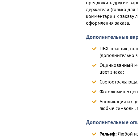
предложить другие вар
держатели (только для 
комментарии к заказу л
оформления заказа.
Дополнительные вар
ПВХ-пластик, тол
(дополнительно з
Оцинкованный ме
цвет знака;
Светоотражающая
Фотолюминесцент
Аппликация из ц
любые символы, 
Дополнительные оп
Рельеф:
Любой из