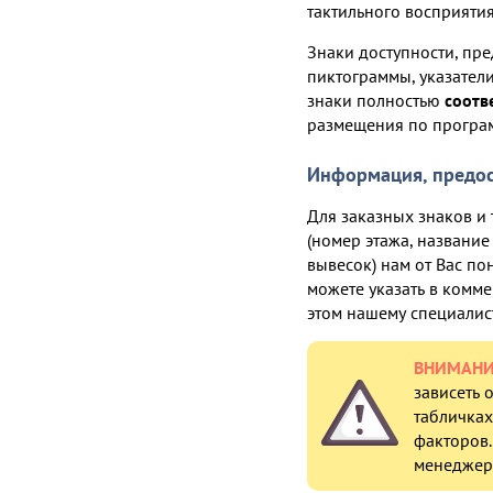
тактильного восприяти
Знаки доступности, п
пиктограммы, указател
знаки полностью
соотв
размещения по прогр
Информация, предос
Для заказных знаков 
(номер этажа, названи
вывесок) нам от Вас п
можете указать в комме
этом нашему специалист
ВНИМАНИ
зависеть 
табличках
факторов.
менеджер 