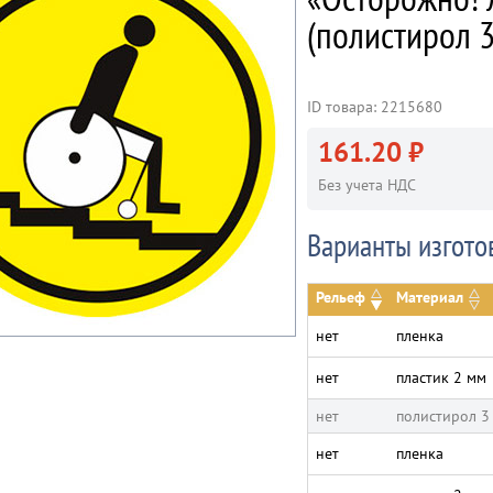
(полистирол 
ID товара: 2215680
161.20 ₽
Без учета НДС
Варианты изгото
Рельеф
Материал
нет
пленка
нет
пластик 2 мм
нет
полистирол 3
нет
пленка