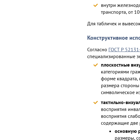
внутри железнод
транспорта, от 10
Для табличек и вывесо
Конструктивное исп
Согласно
ГОСТ Р 52131
специализированные зн
плоскостные виз
категориями гра
форме квадрата,
размера стороны 
символическое и
тактильно-визуа
восприятия инва
восприятия слаб
содержащие две 
основную 
размеры, с