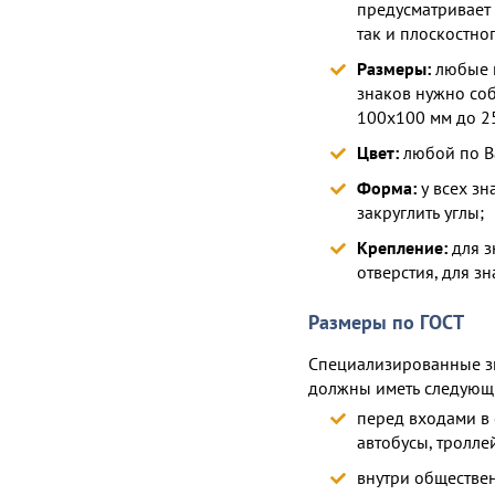
предусматривает 
так и плоскостног
Размеры:
любые п
знаков нужно соб
100х100 мм до 25
Цвет:
любой по В
Форма:
у всех зн
закруглить углы;
Крепление:
для з
отверстия, для з
Размеры по ГОСТ
Специализированные зн
должны иметь следующ
перед входами в 
автобусы, тролле
внутри обществен