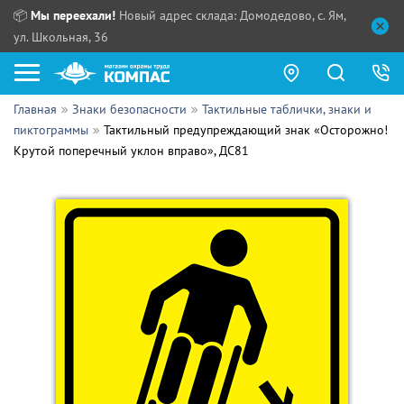
📦
Мы переехали!
Новый адрес склада: Домодедово, с. Ям,
ул. Школьная, 36
Главная
Знаки безопасности
Тактильные таблички, знаки и
Как купить?
пиктограммы
Тактильный предупреждающий знак «Осторожно!
Крутой поперечный уклон вправо», ДС81
Прайс-листы
Сотрудничество
ПН - ЧТ:
ПТ:
Партнерам
СБ, ВС:
Выдача продукции:
Поставщикам
Обзоры
Контакты