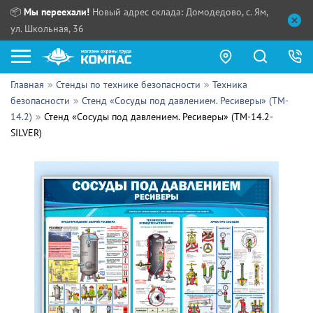
📦
Мы переехали!
Новый адрес склада: Домодедово, с. Ям,
ул. Школьная, 36
Главная
Стенды по технике безопасности
Техника
Как купить?
безопасности
Стенд «Сосуды под давлением. Ресиверы» (TM-
14.2)
Стенд «Сосуды под давлением. Ресиверы» (TM-14.2-
Прайс-листы
SILVER)
Сотрудничество
ПН - ЧТ:
ПТ:
Партнерам
СБ, ВС:
Выдача продукции:
Поставщикам
Обзоры
Контакты