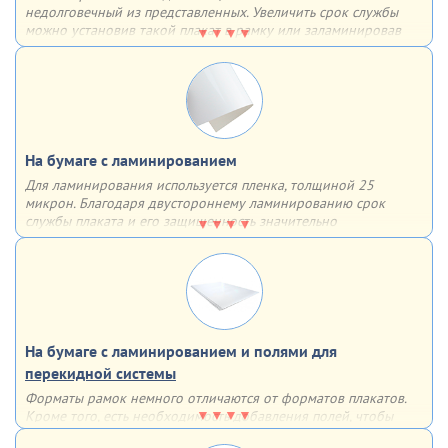
недолговечный из представленных. Увеличить срок службы
можно установив такой плакат в рамку или заламинировав
поверхность. В таком случае он может прослужить гораздо
дольше
На бумаге с ламинированием
Для ламинирования используется пленка, толщиной 25
микрон. Благодаря двустороннему ламинированию срок
службы плаката и его защищенность значительно
увеличиваются – плакат влагоустойчив, защищен от
механических повреждений и не выцветает
На бумаге с ламинированием и полями для
перекидной системы
Форматы рамок немного отличаются от форматов плакатов.
Кроме того, есть необходимость добавления полей, чтобы
рамка не закрывала часть информации. По этим причинам мы