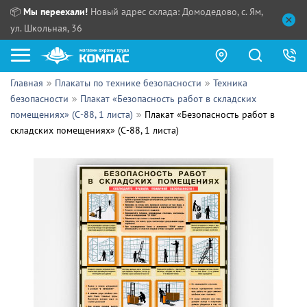
📦
Мы переехали!
Новый адрес склада: Домодедово, с. Ям,
ул. Школьная, 36
Главная
Плакаты по технике безопасности
Техника
Как купить?
безопасности
Плакат «Безопасность работ в складских
помещениях» (С-88, 1 листа)
Плакат «Безопасность работ в
Прайс-листы
складских помещениях» (С-88, 1 листа)
Сотрудничество
ПН - ЧТ:
ПТ:
Партнерам
СБ, ВС:
Выдача продукции:
Поставщикам
Обзоры
Контакты