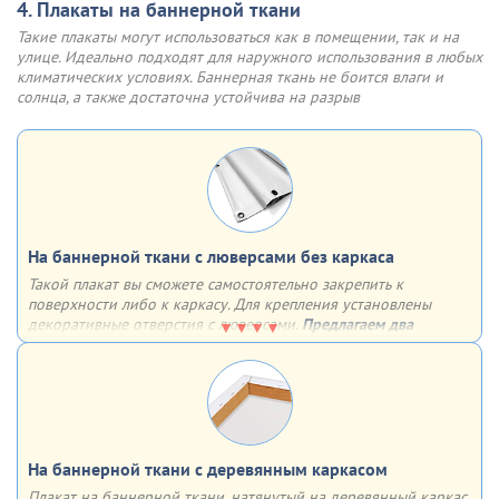
4. Плакаты на баннерной ткани
Варианты крепления:
Такие плакаты могут использоваться как в помещении, так и на
двусторонний скотч
улице. Идеально подходят для наружного использования в любых
обычные отверстия
климатических условиях. Баннерная ткань не боится влаги и
отверстия, укрепленные люверсами
солнца, а также достаточна устойчива на разрыв
На баннерной ткани с люверсами без каркаса
Такой плакат вы сможете самостоятельно закрепить к
поверхности либо к каркасу. Для крепления установлены
декоративные отверстия с люверсами.
Предлагаем два
варианта установки люверсов:
4 штуки по углам
с определенным шагом по всему периметру
На баннерной ткани c деревянным каркасом
Плакат на баннерной ткани, натянутый на деревянный каркас