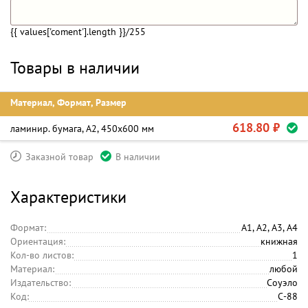
{{ values['coment'].length }}
/255
Товары в наличии
Материал, Формат, Размер
618.80 ₽
ламинир. бумага, А2, 450х600 мм
Заказной товар
В наличии
Характеристики
Формат:
А1, А2, А3, А4
Ориентация:
книжная
Кол-во листов:
1
Материал:
любой
Издательство:
Соуэло
Код:
С-88