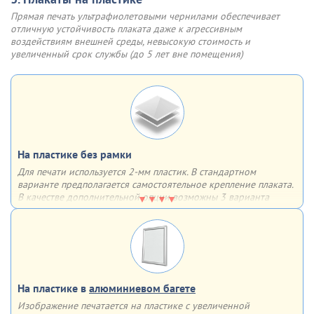
Возможно использование как внутри, так и вне помещения.
4 стороны клик профиля
пластик у клик-рамки и
Такие плакаты не боятся солнечного света, влаги, перепадов
Прямая печать ультрафиолетовыми чернилами обеспечивает
извлеките старый плакат
температуры (допустимы значения от -20 до +70°C)
отличную устойчивость плаката даже к агрессивным
воздействиям внешней среды, невысокую стоимость и
Шаг 3
Шаг 4
увеличенный срок службы (до 5 лет вне помещения)
Разместите новый плакат,
Защелкните крышки
опустите прозрачный пластик
алюминиевой клик рамки.
Готово!
На пластике без рамки
Для печати используется 2-мм пластик. В стандартном
варианте предполагается самостоятельное крепление плаката.
В качестве дополнительной опции возможны 3 варианта
крепления на выбор
Варианты крепления:
двусторонний скотч
обычные отверстия
отверстия, укрепленные люверсами
На пластике в
алюминиевом багете
Изображение печатается на пластике с увеличенной