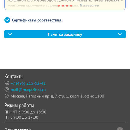
толщиной 0,8 мм методом прямой УФ-печати. Такой вариант –
наиболее прочный из представленных.
В качестве
дополнительной опции
можем сделать 4 отверстия по углам
для крепления плаката к поверхности
Сертификаты соответствия
Памятка заказчику
Контакты
+7 (495) 215-52-41
mail@magazinot.ru
Москва, Нагорный пр-д, 7,
стр. 1, корп. 1, офис 1100
Режим работы
ПН - ЧТ с 9:00 до 18:00
ПТ с 9:00 до 17:00