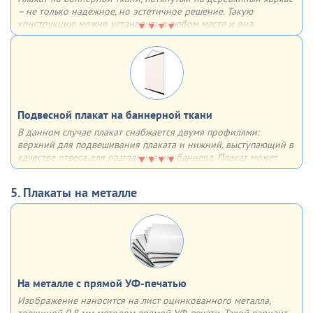
– не только надежное, но эстетичное решение. Такую
конструкцию можно установить в любом месте и она
однозначно привлечет к себе внимание за счет необычного
объёмного вида
Подвесной плакат на баннерной ткани
В данном случае плакат снабжается двумя профилями:
верхний для подвешивания плаката и нижний, выступающий в
качестве отвеса для разглаживания баннера. Плакат может
быть как односторонним, так и двусторонним. Плюсы – любой
формат, удобство в хранении, транспортировке и размещении
5. Плакаты на металле
На металле с прямой УФ-печатью
Изображение наносится на лист оцинкованного металла,