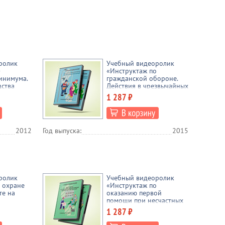
ролик
Учебный видеоролик
-
«Инструктаж по
инимума.
гражданской обороне.
дства
Действия в чрезвычайных
 (2012 г.)
ситуациях» (2015 г.)
1 287 ₽
2012
Год выпуска:
2015
ролик
Учебный видеоролик
 охране
«Инструктаж по
те на
оказанию первой
помощи при несчастных
случаях» (2016 г.)
1 287 ₽