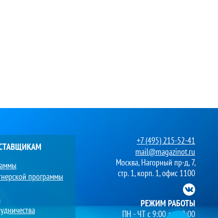
+7 (495) 215-52-41
ОСТАВЩИКАМ
mail@magazinot.ru
Москва, Нагорный пр-д, 7,
раммы
стр. 1, корп. 1, офис 1100
тнерской программы
в
РЕЖИМ РАБОТЫ
удничества
ПН - ЧТ с 9:00 до 18:00