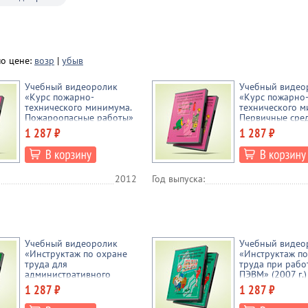
по цене:
возр
|
убыв
Учебный видеоролик
Учебный видео
«Курс пожарно-
«Курс пожарно
технического минимума.
технического м
Пожароопасные работы»
Первичные сре
(2012 г.)
пожаротушения»
1 287 ₽
1 287 ₽
2012
Год выпуска:
Учебный видеоролик
Учебный видео
«Инструктаж по охране
«Инструктаж по
труда для
труда при рабо
административного
ПЭВМ» (2007 г.)
персонала, специалистов
1 287 ₽
1 287 ₽
и других служащих»
(2011 г.)