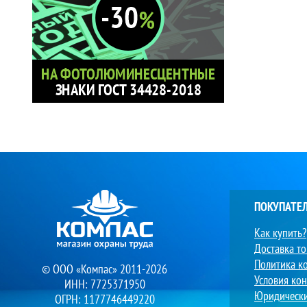
ПОКУПАТЕ
Как купить?
Доставка т
Политика к
© ООО «Компас» 2011-2026
Условия ко
ИНН: 7725371950
Юридическ
ОГРН: 1177746449220