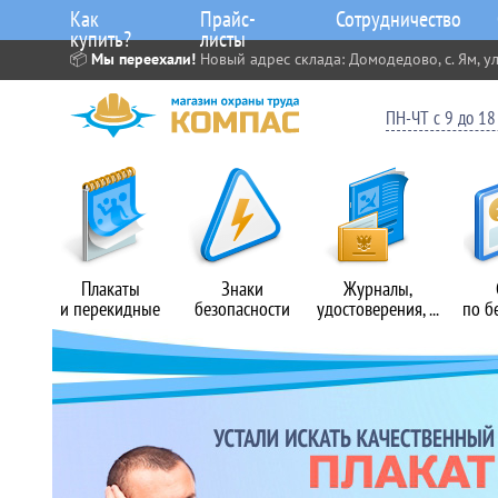
Как
Прайс-
Сотрудничество
купить?
листы
📦
Мы переехали!
Новый адрес склада: Домодедово, с. Ям, ул
ПН-ЧТ с 9 до 18 
Плакаты
Знаки
Журналы,
и перекидные
безопасности
удостоверения, ...
по б