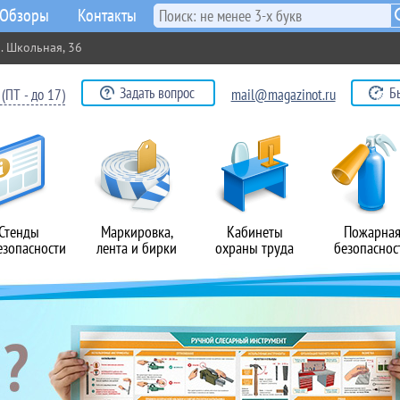
Обзоры
Контакты
. Школьная, 36
Задать вопрос
Б
(ПТ - до 17)
mail@magazinot.ru
Стенды
Маркировка,
Кабинеты
Пожарна
езопасности
лента и бирки
охраны труда
безопаснос