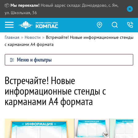
📦
Мы переехали!
Новый адрес склада: Домодедово, с. Ям,
ул. Школьная, 36
Главная
Новости
Встречайте! Новые информационные стенды
Как купить?
с карманами А4 формата
Прайс-листы
Меню и фильтры
Сотрудничество
ПН - ЧТ:
Встречайте! Новые
ПТ:
Партнерам
информационные стенды с
СБ, ВС:
Выдача продукции:
Поставщикам
карманами А4 формата
Обзоры
Контакты