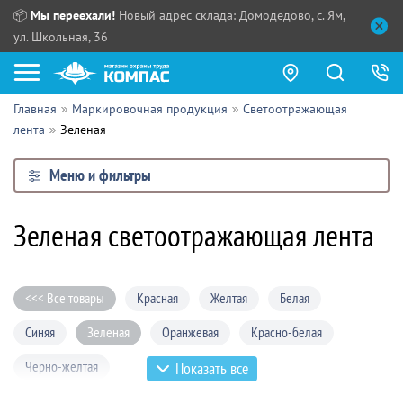
📦
Мы переехали!
Новый адрес склада: Домодедово, с. Ям,
ул. Школьная, 36
Главная
Маркировочная продукция
Светоотражающая
Как купить?
лента
Зеленая
Прайс-листы
Меню и фильтры
Сотрудничество
ПН - ЧТ:
Зеленая светоотражающая лента
ПТ:
Партнерам
СБ, ВС:
Выдача продукции:
Поставщикам
<<< Все товары
Красная
Желтая
Белая
Обзоры
Синяя
Зеленая
Оранжевая
Красно-белая
Контакты
Черно-желтая
Показать все