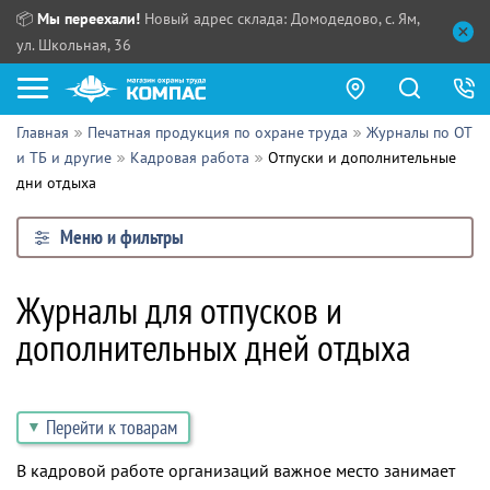
📦
Мы переехали!
Новый адрес склада: Домодедово, с. Ям,
ул. Школьная, 36
Главная
Печатная продукция по охране труда
Журналы по ОТ
Как купить?
и ТБ и другие
Кадровая работа
Отпуски и дополнительные
дни отдыха
Прайс-листы
Меню и фильтры
Сотрудничество
ПН - ЧТ:
ПТ:
Партнерам
Журналы для отпусков и
СБ, ВС:
Выдача продукции:
дополнительных дней отдыха
Поставщикам
Обзоры
Перейти к товарам
Контакты
В кадровой работе организаций важное место занимает