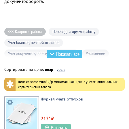
документооборота.
<<< Кадровая работа
Перевод на другую работу
Учет бланков, печатей, штампов
Учет документов, образующих переписку
Увольнение
Показать все
Применение мер поощрения и наказания
Сортировать по цене:
возр
|
убыв
Учет архивных документов
✱
Цена со звездочкой (*):
минимальная цена с учетом оптимальных
Командировки, сверхурочная работа
характеристик товара
Регламент работы отдела кадров
Журнал учета отпусков
Отпуски и дополнительные дни отдыха
Учет кадров
212* ₽
Прием на работу
Состав работников