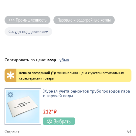
<<< Промышленность
Паровые и водогрейные котлы
Сосуды под давлением
Сортировать по цене:
возр
|
убыв
✱
Цена со звездочкой (*):
минимальная цена с учетом оптимальных
характеристик товара
Журнал учета ремонтов трубопроводов пара
и горячей воды
212* ₽
Формат:
А4