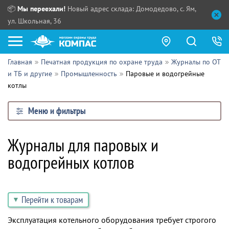
📦
Мы переехали!
Новый адрес склада: Домодедово, с. Ям,
ул. Школьная, 36
Главная
Печатная продукция по охране труда
Журналы по ОТ
Как купить?
и ТБ и другие
Промышленность
Паровые и водогрейные
котлы
Прайс-листы
Меню и фильтры
Сотрудничество
ПН - ЧТ:
ПТ:
Партнерам
Журналы для паровых и
СБ, ВС:
Выдача продукции:
водогрейных котлов
Поставщикам
Обзоры
Перейти к товарам
Контакты
Эксплуатация котельного оборудования требует строгого