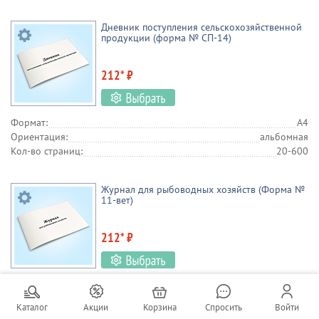
Дневник поступления сельскохозяйственной
продукции (форма № СП-14)
212* ₽
Формат:
А4
Ориентация:
альбомная
Кол-во страниц:
20-600
Журнал для рыбоводных хозяйств (Форма №
11-вет)
212* ₽
Формат:
А4
Ориентация:
альбомная
Каталог
Акции
Корзина
Спросить
Войти
Кол-во страниц:
20-600