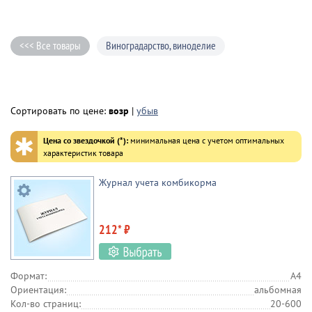
<<< Все товары
Виноградарство, виноделие
Сортировать по цене:
возр
|
убыв
✱
Цена со звездочкой (*):
минимальная цена с учетом оптимальных
характеристик товара
Журнал учета комбикорма
212* ₽
Формат:
А4
Ориентация:
альбомная
Кол-во страниц:
20-600