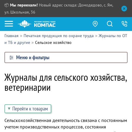
📦
Мы переехали!
Новый адрес склада: Домодедово, с. Ям,
ул. Школьная, 36
Главная
Печатная продукция по охране труда
Журналы по ОТ
Как купить?
и ТБ и другие
Сельское хозяйство
Прайс-листы
Меню и фильтры
Сотрудничество
ПН - ЧТ:
Журналы для сельского хозяйства,
ПТ:
Партнерам
ветеринарии
СБ, ВС:
Выдача продукции:
Поставщикам
Обзоры
Перейти к товарам
Контакты
Сельскохозяйственная деятельность связана с постоянным
учетом производственных процессов, состояния