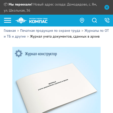
📦
Мы переехали!
Новый адрес склада: Домодедово, с. Ям,
ул. Школьная, 36
Главная
Печатная продукция по охране труда
Журналы по ОТ
Как купить?
и ТБ и другие
Журнал учета документов, сданных в архив
Прайс-листы
Сотрудничество
ПН - ЧТ:
ПТ:
Партнерам
СБ, ВС:
Выдача продукции:
Поставщикам
Обзоры
Контакты