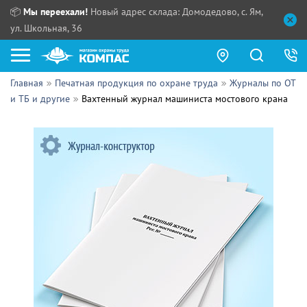
📦
Мы переехали!
Новый адрес склада: Домодедово, с. Ям,
ул. Школьная, 36
Главная
Печатная продукция по охране труда
Журналы по ОТ
Как купить?
и ТБ и другие
Вахтенный журнал машиниста мостового крана
Прайс-листы
Сотрудничество
ПН - ЧТ:
ПТ:
Партнерам
СБ, ВС:
Выдача продукции:
Поставщикам
Обзоры
Контакты