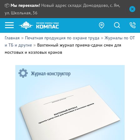
📦
Мы переехали!
Новый адрес склада: Домодедово, с. Ям,
ул. Школьная, 36
Главная
Печатная продукция по охране труда
Журналы по ОТ
Как купить?
и ТБ и другие
Вахтенный журнал приема-сдачи смен для
мостовых и козловых кранов
Прайс-листы
Сотрудничество
ПН - ЧТ:
ПТ:
Партнерам
СБ, ВС:
Выдача продукции:
Поставщикам
Обзоры
Контакты