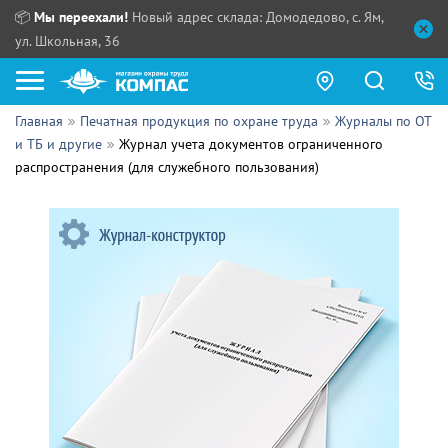
📦
Мы переехали!
Новый адрес склада: Домодедово, с. Ям,
ул. Школьная, 36
Главная
Печатная продукция по охране труда
Журналы по ОТ
Как купить?
и ТБ и другие
Журнал учета документов ограниченного
распространения (для служебного пользования)
Прайс-листы
Сотрудничество
ПН - ЧТ:
ПТ:
Партнерам
СБ, ВС:
Выдача продукции:
Поставщикам
Обзоры
Контакты