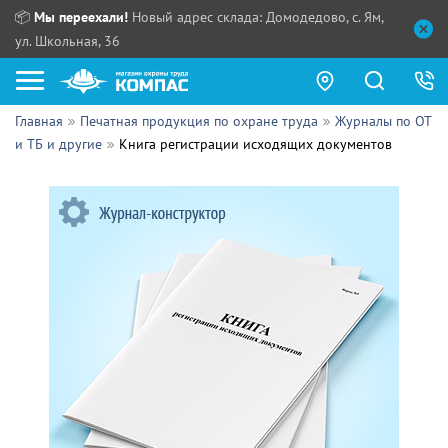
📦
Мы переехали!
Новый адрес склада: Домодедово, с. Ям,
ул. Школьная, 36
Главная
Печатная продукция по охране труда
Журналы по ОТ
Как купить?
и ТБ и другие
Книга регистрации исходящих документов
Прайс-листы
Сотрудничество
ПН - ЧТ:
ПТ:
Партнерам
СБ, ВС:
Выдача продукции:
Поставщикам
Обзоры
Контакты