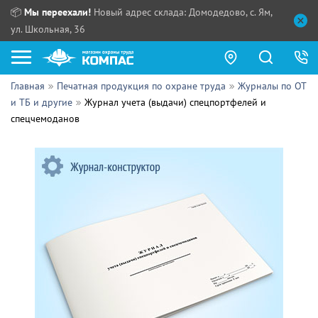
📦
Мы переехали!
Новый адрес склада: Домодедово, с. Ям,
ул. Школьная, 36
Главная
Печатная продукция по охране труда
Журналы по ОТ
Как купить?
и ТБ и другие
Журнал учета (выдачи) спецпортфелей и
спецчемоданов
Прайс-листы
Сотрудничество
ПН - ЧТ:
ПТ:
Партнерам
СБ, ВС:
Выдача продукции:
Поставщикам
Обзоры
Контакты