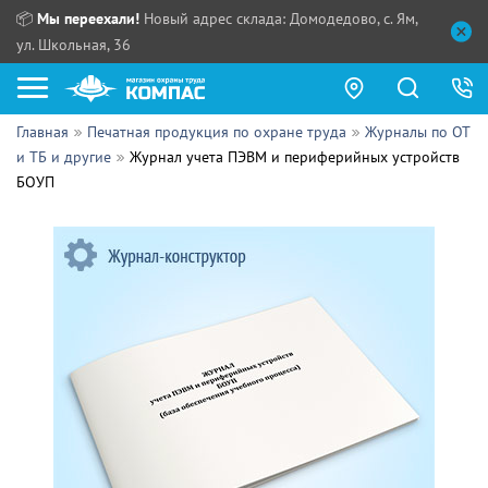
📦
Мы переехали!
Новый адрес склада: Домодедово, с. Ям,
ул. Школьная, 36
Главная
Печатная продукция по охране труда
Журналы по ОТ
Как купить?
и ТБ и другие
Журнал учета ПЭВМ и периферийных устройств
БОУП
Прайс-листы
Сотрудничество
ПН - ЧТ:
ПТ:
Партнерам
СБ, ВС:
Выдача продукции:
Поставщикам
Обзоры
Контакты