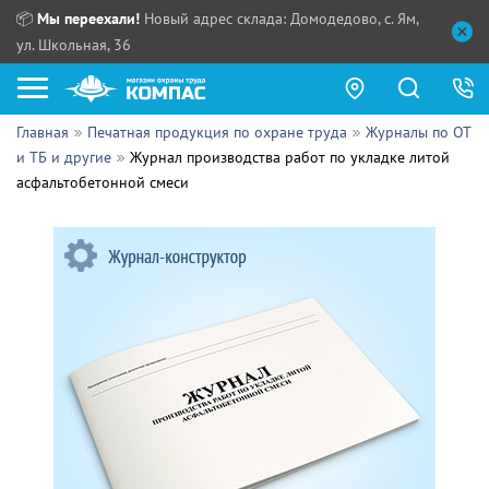
📦
Мы переехали!
Новый адрес склада: Домодедово, с. Ям,
ул. Школьная, 36
Главная
Печатная продукция по охране труда
Журналы по ОТ
Как купить?
и ТБ и другие
Журнал производства работ по укладке литой
асфальтобетонной смеси
Прайс-листы
Сотрудничество
ПН - ЧТ:
ПТ:
Партнерам
СБ, ВС:
Выдача продукции:
Поставщикам
Обзоры
Контакты