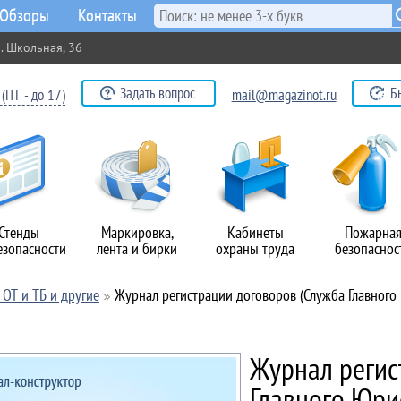
Обзоры
Контакты
. Школьная, 36
Задать вопрос
Б
(ПТ - до 17)
mail@magazinot.ru
Стенды
Маркировка,
Кабинеты
Пожарна
езопасности
лента и бирки
охраны труда
безопаснос
ОТ и ТБ и другие
Журнал регистрации договоров (Служба Главного
Журнал регис
Главного Юри