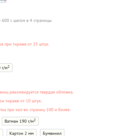
о 600 с шагом в 4 страницы
на при тираже от 25 штук.
2
 г/м
аниц рекомендуется твердая обложка.
ри тираже от 10 штук.
пна при кол-во страниц 100 и более.
2
Ватман 190 г/м
м
Картон 2 мм
Бумвинил