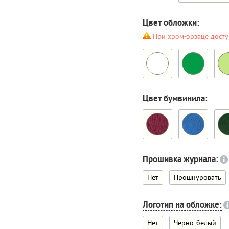
Цвет обложки:
При хром-эрзаце досту
Цвет бумвинила:
Прошивка журнала:
Нет
Прошнуровать
Логотип на обложке:
Нет
Черно-белый