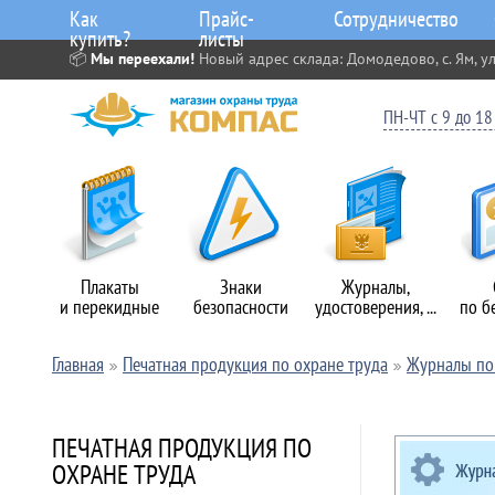
Как
Прайс-
Сотрудничество
купить?
листы
📦
Мы переехали!
Новый адрес склада: Домодедово, с. Ям, ул
ПН-ЧТ с 9 до 18 
Плакаты
Знаки
Журналы,
и перекидные
безопасности
удостоверения, ...
по б
Главная
Печатная продукция по охране труда
Журналы по 
ПЕЧАТНАЯ ПРОДУКЦИЯ ПО
ОХРАНЕ ТРУДА