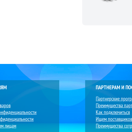
ЛЯМ
ПАРТНЕРАМ И П
Партнерские прог
оваров
Преимущества пар
онфиденциальности
Как подключиться
нфиденциальности
Ищем поставщико
им лицам
Преимущества сотр