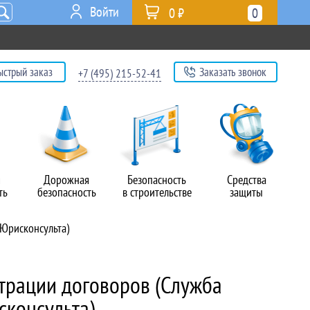
Войти
0 ₽
0
ыстрый заказ
Заказать звонок
+7 (495) 215-52-41
я
Дорожная
Безопасность
Средства
ть
безопасность
в строительстве
защиты
 Юрисконсульта)
трации договоров (Служба
сконсульта)