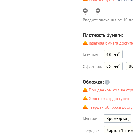
Введите значения от 40 д
Плотность бумаги:
Газетная бумага доступ
2
48 г/м
Газетная:
2
65 г/м
80
Офсетная:
Обложка:
При данном кол-ве стр
Хром-эрзац доступен п
Твердая обложка досту
Хром-эрзац
Мягкая:
Картон 1,5 м
Твердая: