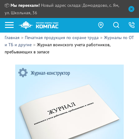
📦
Мы переехали!
Новый адрес склада: Домодедово, с. Ям,
ул. Школьная, 36
Главная
Печатная продукция по охране труда
Журналы по ОТ
Как купить?
и ТБ и другие
Журнал воинского учета работников,
пребывающих в запасе
Прайс-листы
Сотрудничество
ПН - ЧТ:
ПТ:
Партнерам
СБ, ВС:
Выдача продукции:
Поставщикам
Обзоры
Контакты