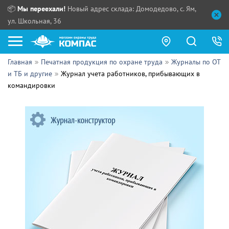
📦
Мы переехали!
Новый адрес склада: Домодедово, с. Ям,
ул. Школьная, 36
Главная
Печатная продукция по охране труда
Журналы по ОТ
Как купить?
и ТБ и другие
Журнал учета работников, прибывающих в
командировки
Прайс-листы
Сотрудничество
ПН - ЧТ:
ПТ:
Партнерам
СБ, ВС:
Выдача продукции:
Поставщикам
Обзоры
Контакты