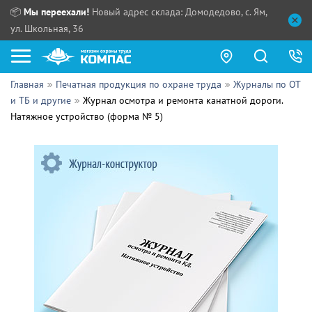
📦
Мы переехали!
Новый адрес склада: Домодедово, с. Ям,
ул. Школьная, 36
Главная
Печатная продукция по охране труда
Журналы по ОТ
Как купить?
и ТБ и другие
Журнал осмотра и ремонта канатной дороги.
Натяжное устройство (форма № 5)
Прайс-листы
Сотрудничество
ПН - ЧТ:
ПТ:
Партнерам
СБ, ВС:
Выдача продукции:
Поставщикам
Обзоры
Контакты