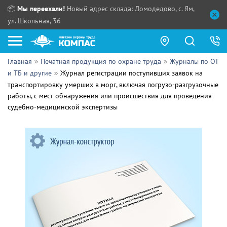
📦
Мы переехали!
Новый адрес склада: Домодедово, с. Ям,
ул. Школьная, 36
Главная
Печатная продукция по охране труда
Журналы по ОТ
Как купить?
и ТБ и другие
Журнал регистрации поступивших заявок на
транспортировку умерших в морг, включая погрузо-разгрузочные
Прайс-листы
работы, с мест обнаружения или происшествия для проведения
судебно-медицинской экспертизы
Сотрудничество
ПН - ЧТ:
ПТ:
Партнерам
СБ, ВС:
Выдача продукции:
Поставщикам
Обзоры
Контакты