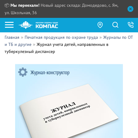
📦
Мы переехали!
Новый адрес склада: Домодедово, с. Ям,
ул. Школьная, 36
Главная
Печатная продукция по охране труда
Журналы по ОТ
Как купить?
и ТБ и другие
Журнал учета детей, направленных в
туберкулезный диспансер
Прайс-листы
Сотрудничество
ПН - ЧТ:
ПТ:
Партнерам
СБ, ВС:
Выдача продукции:
Поставщикам
Обзоры
Контакты