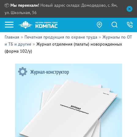
📦
Мы переехали!
Новый адрес склада: Домодедово, с. Ям,
ул. Школьная, 36
Главная
Печатная продукция по охране труда
Журналы по ОТ
Как купить?
и ТБ и другие
Журнал отделения (палаты) новорожденных
(форма 102/у)
Прайс-листы
Сотрудничество
ПН - ЧТ:
ПТ:
Партнерам
СБ, ВС:
Выдача продукции:
Поставщикам
Обзоры
Контакты