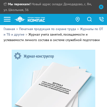
📦
Мы переехали!
Новый адрес склада: Домодедово, с. Ям,
ул. Школьная, 36
Главная
Печатная продукция по охране труда
Журналы по ОТ
Как купить?
и ТБ и другие
Журнал учета занятий, посещаемости и
успеваемости личного состава в системе служебной подготовки
Прайс-листы
Сотрудничество
ПН - ЧТ:
ПТ:
Партнерам
СБ, ВС:
Выдача продукции:
Поставщикам
Обзоры
Контакты