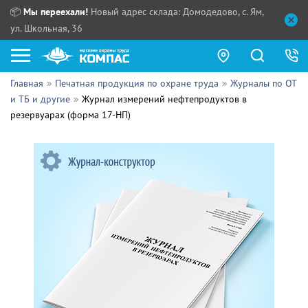
📦
Мы переехали!
Новый адрес склада: Домодедово, с. Ям,
ул. Школьная, 36
Главная
Печатная продукция по охране труда
Журналы по ОТ
Как купить?
и ТБ и другие
Журнал измерений нефтепродуктов в
резервуарах (форма 17-НП)
Прайс-листы
Сотрудничество
ПН - ЧТ:
ПТ:
Партнерам
СБ, ВС:
Выдача продукции:
Поставщикам
Обзоры
Контакты