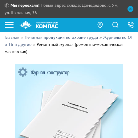
📦
Мы переехали!
Новый адрес склада: Домодедово, с. Ям,
ул. Школьная, 36
Главная
Печатная продукция по охране труда
Журналы по ОТ
Как купить?
и ТБ и другие
Ремонтный журнал (ремонтно-механическая
мастерская)
Прайс-листы
Сотрудничество
ПН - ЧТ:
ПТ:
Партнерам
СБ, ВС:
Выдача продукции:
Поставщикам
Обзоры
Контакты