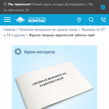
📦
Мы переехали!
Новый адрес склада: Домодедово, с. Ям,
ул. Школьная, 36
Главная
Печатная продукция по охране труда
Журналы по ОТ
Как купить?
и ТБ и другие
Журнал сводных ведомостей забитых свай
Прайс-листы
Сотрудничество
ПН - ЧТ:
ПТ:
Партнерам
СБ, ВС:
Выдача продукции:
Поставщикам
Обзоры
Контакты