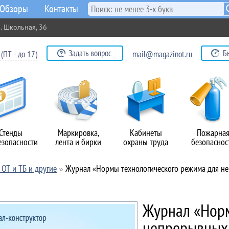
Обзоры
Контакты
. Школьная, 36
Задать вопрос
Б
(ПТ - до 17)
mail@magazinot.ru
Стенды
Маркировка,
Кабинеты
Пожарна
езопасности
лента и бирки
охраны труда
безопаснос
ОТ и ТБ и другие
Журнал «Нормы технологического режима для н
Журнал «Норм
непрерывных 