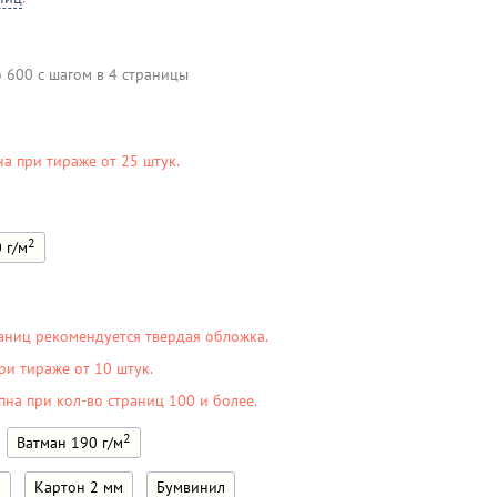
о 600 с шагом в 4 страницы
на при тираже от 25 штук.
2
 г/м
аниц рекомендуется твердая обложка.
ри тираже от 10 штук.
пна при кол-во страниц 100 и более.
2
Ватман 190 г/м
м
Картон 2 мм
Бумвинил