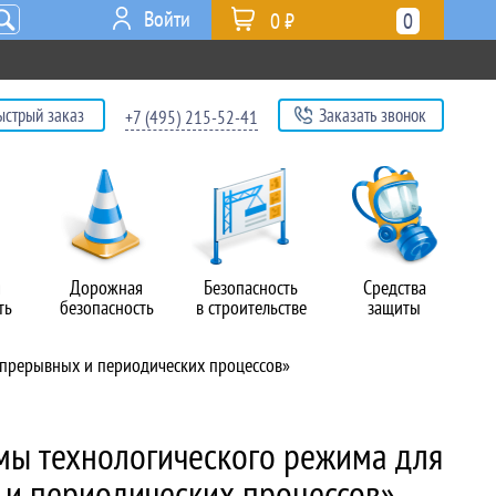
Войти
0 ₽
0
ыстрый заказ
Заказать звонок
+7 (495) 215-52-41
я
Дорожная
Безопасность
Средства
ть
безопасность
в строительстве
защиты
епрерывных и периодических процессов»
ы технологического режима для
и периодических процессов»