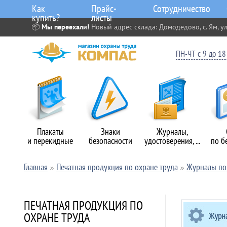
Как
Прайс-
Сотрудничество
купить?
листы
📦
Мы переехали!
Новый адрес склада: Домодедово, с. Ям, ул
ПН-ЧТ с 9 до 18 
Плакаты
Знаки
Журналы,
и перекидные
безопасности
удостоверения, ...
по б
Главная
Печатная продукция по охране труда
Журналы по 
ПЕЧАТНАЯ ПРОДУКЦИЯ ПО
ОХРАНЕ ТРУДА