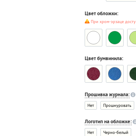
Цвет обложки:
При хром-эрзаце досту
Цвет бумвинила:
Прошивка журнала:
Нет
Прошнуровать
Логотип на обложке:
Нет
Черно-белый