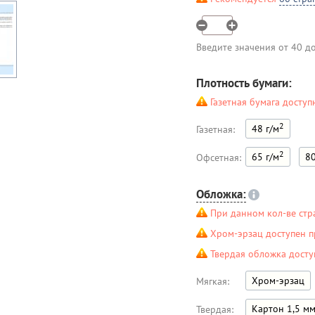
Введите значения от 40 д
Плотность бумаги:
Газетная бумага доступ
2
48 г/м
Газетная:
2
65 г/м
80
Офсетная:
Обложка:
При данном кол-ве стр
Хром-эрзац доступен п
Твердая обложка досту
Хром-эрзац
Мягкая:
Картон 1,5 м
Твердая: