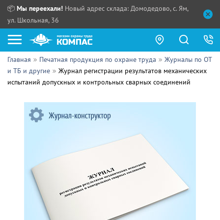
📦
Мы переехали!
Новый адрес склада: Домодедово, с. Ям,
ул. Школьная, 36
Главная
Печатная продукция по охране труда
Журналы по ОТ
Как купить?
и ТБ и другие
Журнал регистрации результатов механических
испытаний допускных и контрольных сварных соединений
Прайс-листы
Сотрудничество
ПН - ЧТ:
ПТ:
Партнерам
СБ, ВС:
Выдача продукции:
Поставщикам
Обзоры
Контакты