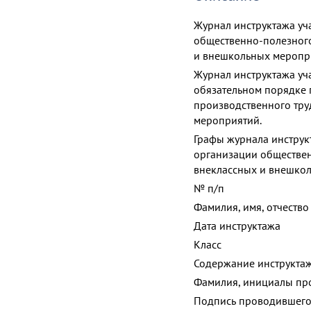
Журнал инструктажа уч
общественно-полезного
и внешкольных меропр
Журнал инструктажа уч
обязательном порядке 
производственного тру
мероприятий.
Графы журнала инструк
организации обществен
внеклассных и внешко
№ п/п
Фамилия, имя, отчество
Дата инструктажа
Класс
Содержание инструктаж
Фамилия, инициалы пр
Подпись проводившего