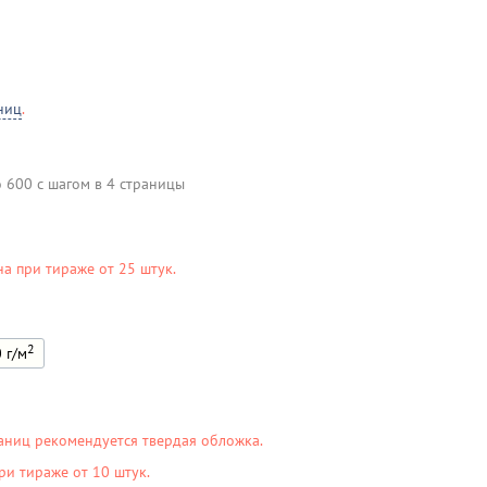
ниц
.
о 600 с шагом в 4 страницы
на при тираже от 25 штук.
2
 г/м
аниц рекомендуется твердая обложка.
ри тираже от 10 штук.