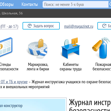
Обзоры
Контакты
. Школьная, 36
Задать вопрос
Б
(ПТ - до 17)
mail@magazinot.ru
Стенды
Маркировка,
Кабинеты
Пожарна
езопасности
лента и бирки
охраны труда
безопаснос
ОТ и ТБ и другие
Журнал инструктажа учащихся по охране безопас
ых и внешкольных мероприятий
Журнал инстр
безопасности