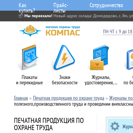
Как
Прайс-
Сотрудничество
купить?
листы
📦
Мы переехали!
Новый адрес склада: Домодедово, с. Ям, ул
ПН-ЧТ с 9 до 18 
Плакаты
Знаки
Журналы,
и перекидные
безопасности
удостоверения, ...
по б
Главная
Печатная продукция по охране труда
Журналы по 
полезного,производственного труда и проведении внеклассн
ПЕЧАТНАЯ ПРОДУКЦИЯ ПО
ОХРАНЕ ТРУДА