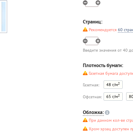
Страниц:
Рекомендуется
60 стра
Введите значения от 40 д
Плотность бумаги:
Газетная бумага доступ
2
48 г/м
Газетная:
2
65 г/м
80
Офсетная:
Обложка:
При данном кол-ве стр
Хром-эрзац доступен п