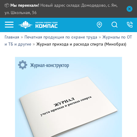
📦
Мы переехали!
Новый адрес склада: Домодедово, с. Ям,
ул. Школьная, 36
Главная
Печатная продукция по охране труда
Журналы по ОТ
Как купить?
и ТБ и другие
Журнал прихода и расхода спирта (Минобраз)
Прайс-листы
Сотрудничество
ПН - ЧТ:
ПТ:
Партнерам
СБ, ВС:
Выдача продукции:
Поставщикам
Обзоры
Контакты