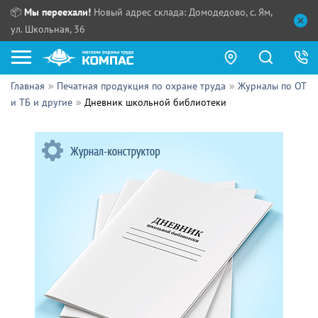
📦
Мы переехали!
Новый адрес склада: Домодедово, с. Ям,
ул. Школьная, 36
Главная
Печатная продукция по охране труда
Журналы по ОТ
Как купить?
и ТБ и другие
Дневник школьной библиотеки
Прайс-листы
Сотрудничество
ПН - ЧТ:
ПТ:
Партнерам
СБ, ВС:
Выдача продукции:
Поставщикам
Обзоры
Контакты