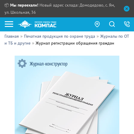
📦
Мы переехали!
Новый адрес склада: Домодедово, с. Ям,
ул. Школьная, 36
Главная
Печатная продукция по охране труда
Журналы по ОТ
Как купить?
и ТБ и другие
Журнал регистрации обращения граждан
Прайс-листы
Сотрудничество
ПН - ЧТ:
ПТ:
Партнерам
СБ, ВС:
Выдача продукции:
Поставщикам
Обзоры
Контакты