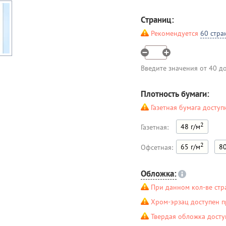
Страниц:
Рекомендуется
60 стра
Введите значения от 40 д
Плотность бумаги:
Газетная бумага доступ
2
48 г/м
Газетная:
2
65 г/м
80
Офсетная:
Обложка:
При данном кол-ве стр
Хром-эрзац доступен п
Твердая обложка досту