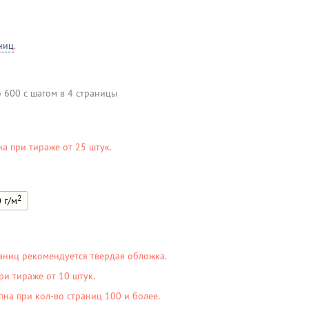
ниц
.
о 600 с шагом в 4 страницы
на при тираже от 25 штук.
2
 г/м
аниц рекомендуется твердая обложка.
ри тираже от 10 штук.
пна при кол-во страниц 100 и более.