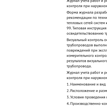
Журнал учета работ и р
контроля при наружном
Форма журнала разрабо
рекомендации по техн
тепловых сетей систем 
99. Типовая инструкци
освидетельствованию т
Визуальный контроль о
трубопроводов выполня
повреждений при экспл
измерительного контро
результатов визуальног
трубопровода.
Журнал учета работ и р
контроля при наружном
1. Наименование и вид
2. Расположение и раз
3. Условия проведения
4. Производственно-ко