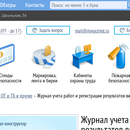
Обзоры
Контакты
. Школьная, 36
Задать вопрос
Б
(ПТ - до 17)
mail@magazinot.ru
Стенды
Маркировка,
Кабинеты
Пожарна
езопасности
лента и бирки
охраны труда
безопаснос
ОТ и ТБ и другие
Журнал учета работ и регистрации результатов 
Журнал учета
результатов 