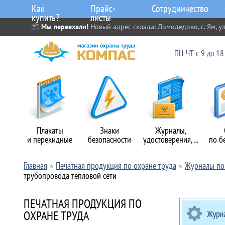
Как
Прайс-
Сотрудничество
купить?
листы
📦
Мы переехали!
Новый адрес склада: Домодедово, с. Ям, ул
ПН-ЧТ с 9 до 18 
Плакаты
Знаки
Журналы,
и перекидные
безопасности
удостоверения, ...
по б
Главная
Печатная продукция по охране труда
Журналы по 
трубопровода тепловой сети
ПЕЧАТНАЯ ПРОДУКЦИЯ ПО
ОХРАНЕ ТРУДА