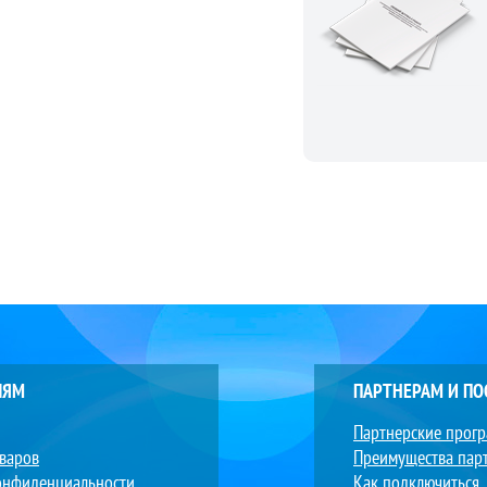
ЛЯМ
ПАРТНЕРАМ И П
Партнерские прог
оваров
Преимущества пар
онфиденциальности
Как подключиться