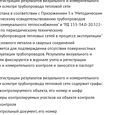
егистрации результатов визуального и измерительного
 осмотре трубопровода тепловой сети
тана в соответствии с Приложением 3 к "Методическим
ическому освидетельствованию трубопроводов
коммунального теплоснабжения" и "РД 153-34.0-20.522-
я по периодическому техническому
рубопроводов тепловых сетей в процессе эксплуатации"
сновного металла и сварных соединений
ется для подтверждения отсутствия поверхностных
уатации трубопроводов. Результаты визуального и
ля фиксируются в журнале учета и регистрации
о и измерительного контроля и заносятся в паспорт
егистрации результатов визуального и измерительного
 осмотре трубопровода тепловой сети содержит графы:
 контролируемого объекта, его номер и шифр
меры контролируемых участков на объекте контроля
 контроля
нтрольный документ, его номер