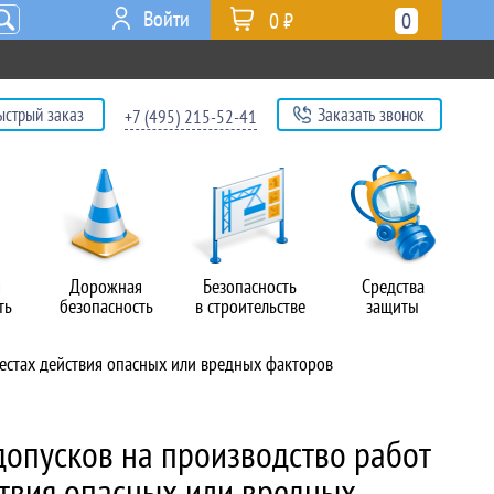
Войти
0 ₽
0
ыстрый заказ
Заказать звонок
+7 (495) 215-52-41
я
Дорожная
Безопасность
Средства
ть
безопасность
в строительстве
защиты
местах действия опасных или вредных факторов
допусков на производство работ
ствия опасных или вредных