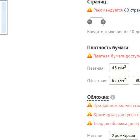
Страниц:
Рекомендуется
60 стра
Введите значения от 40 д
Плотность бумаги:
Газетная бумага доступ
2
48 г/м
Газетная:
2
65 г/м
80
Офсетная:
Обложка:
При данном кол-ве стр
Хром-эрзац доступен п
Твердая обложка досту
Хром-эрзац
Мягкая: