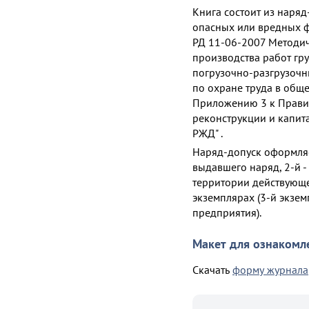
Книга состоит из наряд
опасных или вредных ф
РД 11-06-2007 Методич
производства работ гр
погрузочно-разгрузоч
по охране труда в общ
Приложению 3 к Правил
реконструкции и капит
РЖД" .
Наряд-допуск оформляет
выдавшего наряд, 2-й -
территории действующе
экземплярах (3-й экзе
предприятия).
Макет для ознакомл
Скачать
форму журнала