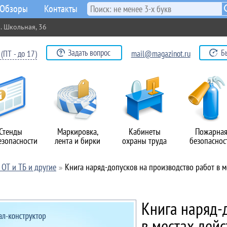
Обзоры
Контакты
. Школьная, 36
Задать вопрос
Б
(ПТ - до 17)
mail@magazinot.ru
Стенды
Маркировка,
Кабинеты
Пожарна
езопасности
лента и бирки
охраны труда
безопаснос
ОТ и ТБ и другие
Книга наряд-допусков на производство работ в 
Книга наряд-
в местах дей