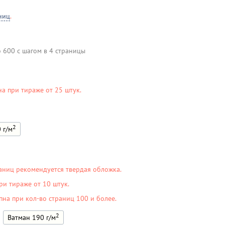
ниц
.
о 600 с шагом в 4 страницы
на при тираже от 25 штук.
2
 г/м
аниц рекомендуется твердая обложка.
ри тираже от 10 штук.
пна при кол-во страниц 100 и более.
2
Ватман 190 г/м