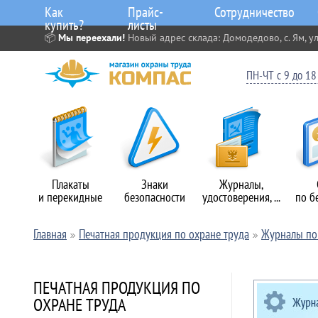
Как
Прайс-
Сотрудничество
купить?
листы
📦
Мы переехали!
Новый адрес склада: Домодедово, с. Ям, ул
ПН-ЧТ с 9 до 18 
Плакаты
Знаки
Журналы,
и перекидные
безопасности
удостоверения, ...
по б
Главная
Печатная продукция по охране труда
Журналы по 
ПЕЧАТНАЯ ПРОДУКЦИЯ ПО
ОХРАНЕ ТРУДА