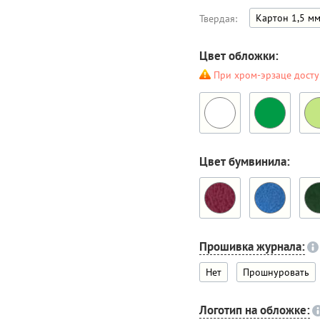
Картон 1,5 м
Твердая:
Цвет обложки:
При хром-эрзаце досту
Цвет бумвинила:
Прошивка журнала:
Нет
Прошнуровать
Логотип на обложке: